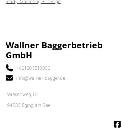
ready. Marketing + Design
Wallner Baggerbetrieb
GmbH
+49 160 3510 00 0
info@wallner-bagger.de
Wiesenweg 16
94535 Eging am See