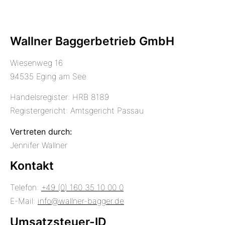
Wallner Baggerbetrieb GmbH
Wiesenweg 16
94535 Eging am See
Handelsregister: HRB 8189
Registergericht: Amtsgericht Passau
Vertreten durch:
Jennifer Wallner
Kontakt
Telefon:
+49 (0) 160 35 10 00 0
E-Mail:
info@wallner-bagger.de
Umsatzsteuer-ID